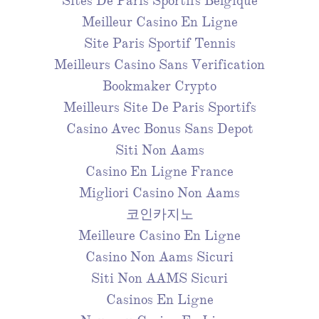
Sites De Paris Sportifs Belgique
Meilleur Casino En Ligne
Site Paris Sportif Tennis
Meilleurs Casino Sans Verification
Bookmaker Crypto
Meilleurs Site De Paris Sportifs
Casino Avec Bonus Sans Depot
Siti Non Aams
Casino En Ligne France
Migliori Casino Non Aams
코인카지노
Meilleure Casino En Ligne
Casino Non Aams Sicuri
Siti Non AAMS Sicuri
Casinos En Ligne