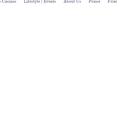
 Casinos
Lifestyle / Events
About Us
Praise
Frie