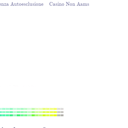
enza Autoesclusione
Casino Non Aams