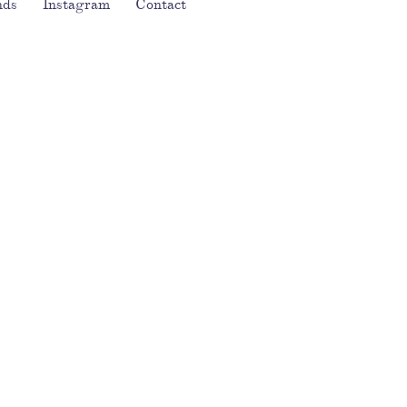
nds
Instagram
Contact