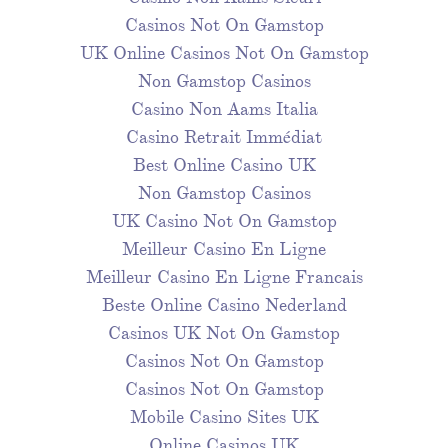
Casinos Not On Gamstop
UK Online Casinos Not On Gamstop
Non Gamstop Casinos
Casino Non Aams Italia
Casino Retrait Immédiat
Best Online Casino UK
Non Gamstop Casinos
UK Casino Not On Gamstop
Meilleur Casino En Ligne
Meilleur Casino En Ligne Francais
Beste Online Casino Nederland
Casinos UK Not On Gamstop
Casinos Not On Gamstop
Casinos Not On Gamstop
Mobile Casino Sites UK
Online Casinos UK